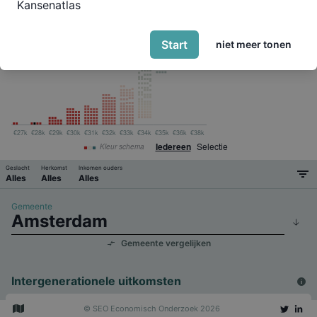
Kansenatlas
Verdeling
Kleurschaal
Relatie ouder/kind
Start
niet meer tonen
€27k
€28k
€29k
€30k
€31k
€32k
€33k
€34k
€35k
€36k
€38k
Iedereen
Selectie
Kleur schema
Geslacht
Herkomst
Inkomen ouders
Alles
Alles
Alles
Gemeente
Gemeente vergelijken
Intergenerationele uitkomsten
i
Persoonlijk inkomen
€29k
© SEO Economisch Onderzoek
2026
i